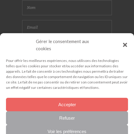
Gérer le consentement aux
cookies
Pour offrir les meilleures expériences, nous utilisons des technologies
telles que les cookies pour stocker et/ou accéder aux informations des
appareils. Le fait de consentir à ces technologies nous permettra de traiter
des données telles que le comportement de navigation ou les ID uniques sur
ce site. Le fait de ne pas consentir ou de retirer son consentement peut avoir
un effet négatif sur certaines caractéristiques et fonctions.
Accepter
Refuser
ATI 79 . 2019 © Tous les droits réservés
.
Mentions Légales
. Création :
Vanda
Voir les préférences