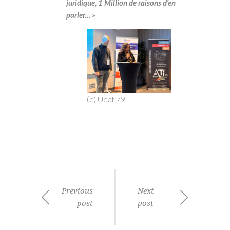
juridique, 1 Million de raisons d’en
parler… »
(c) Udaf 79
Previous
Next
post
post