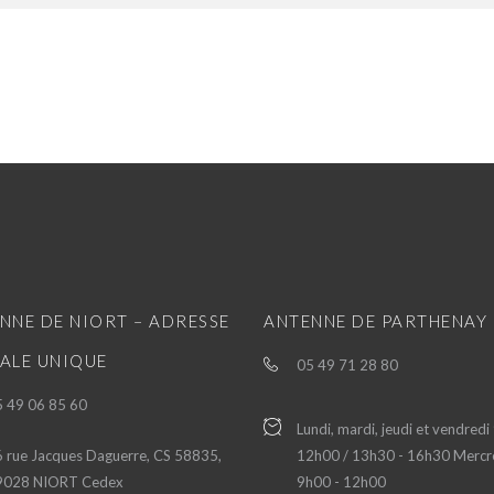
NNE DE NIORT – ADRESSE
ANTENNE DE PARTHENAY
ALE UNIQUE
05 49 71 28 80
 49 06 85 60
Lundi, mardi, jeudi et vendredi
 rue Jacques Daguerre, CS 58835,
12h00 / 13h30 - 16h30 Mercre
9028 NIORT Cedex
9h00 - 12h00