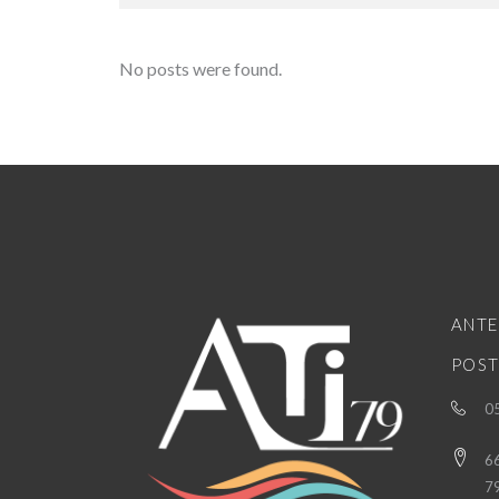
No posts were found.
ANTE
POST
05
66
7