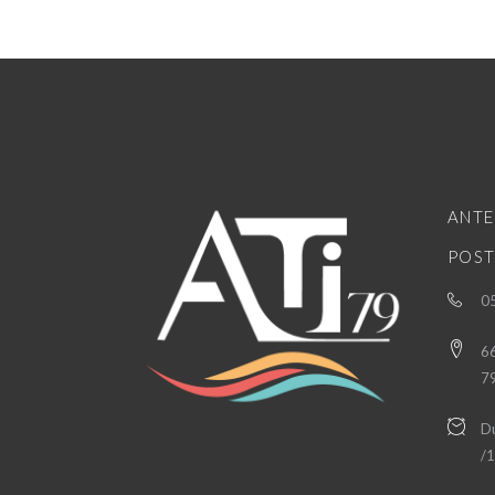
ANTE
POST
05
66
7
Du
/1