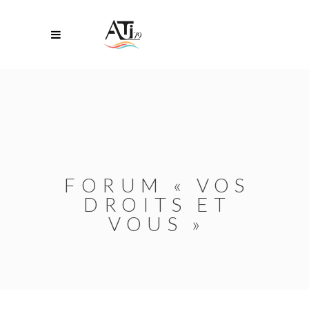
FORUM « VOS
DROITS ET
VOUS »