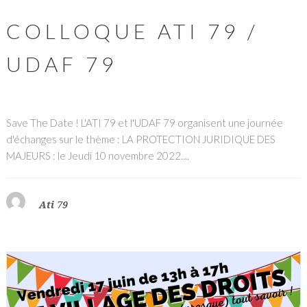
COLLOQUE ATI 79 /
UDAF 79
Save The Date ! L'ATI 79 et l'UDAF 79 organisent une journée
d'échanges sur le thème : LA PROTECTION JURIDIQUE DES
MAJEURS : le Jeudi 10 novembre 2022....
Ati 79