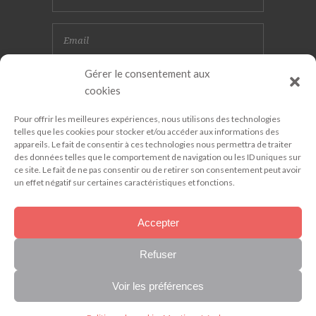
Gérer le consentement aux
cookies
Pour offrir les meilleures expériences, nous utilisons des technologies
telles que les cookies pour stocker et/ou accéder aux informations des
appareils. Le fait de consentir à ces technologies nous permettra de traiter
des données telles que le comportement de navigation ou les ID uniques sur
ce site. Le fait de ne pas consentir ou de retirer son consentement peut avoir
un effet négatif sur certaines caractéristiques et fonctions.
Accepter
Refuser
ATI 79 . 2019 © Tous les droits réservés
.
Mentions Légales
. Création :
Vanda
Voir les préférences
Cipriano