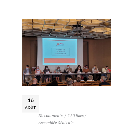
16
AOÛT
No comments
0 likes
Assemblée Générale