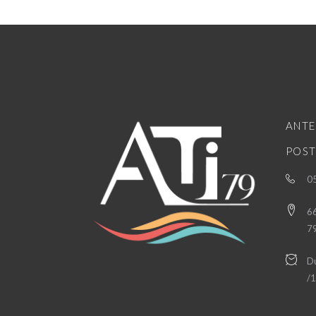
ANTE
POST
05
66
7
Du
/1